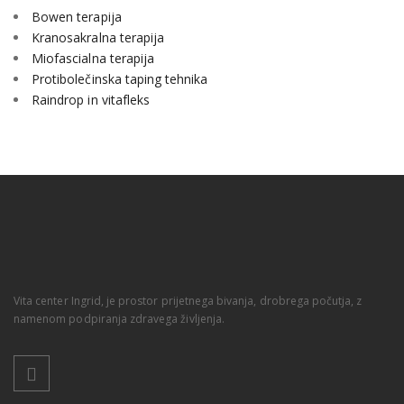
Bowen terapija
Kranosakralna terapija
Miofascialna terapija
Protibolečinska taping tehnika
Raindrop in vitafleks
Vita center Ingrid, je prostor prijetnega bivanja, drobrega počutja, z
namenom podpiranja zdravega življenja.