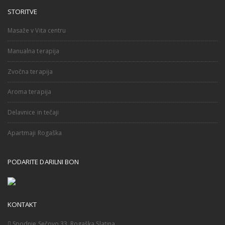
STORITVE
Masaže v Vita centru
Manualna terapija
Zvočna terapija
Aroma terapija
Delavnice in tečaji
Apartmaji Rogaška
PODARITE DARILNI BON
KONTAKT
Spodnje Sečovo 33, Rogaška Slatina