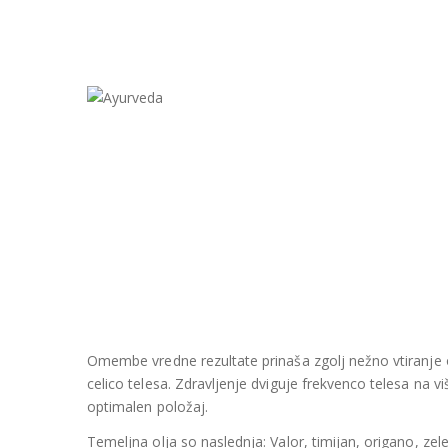
Omembe vredne rezultate prinaša zgolj nežno vtiranje ol
celico telesa. Zdravljenje dviguje frekvenco telesa na viš
optimalen položaj.
Temeljna olja so naslednja: Valor, timijan, origano, zel