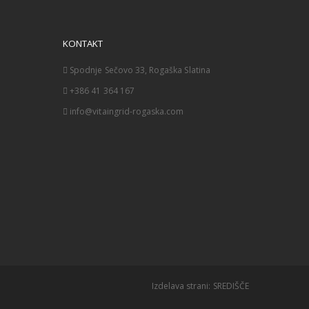
KONTAKT
Spodnje Sečovo 33, Rogaška Slatina
+386 41 364 167
info@vitaingrid-rogaska.com
Izdelava strani:
SREDIŠČE