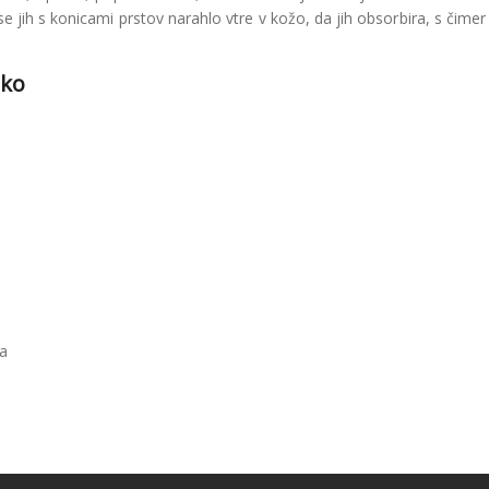
 jih s konicami prstov narahlo vtre v kožo, da jih obsorbira, s čimer
iko
ja