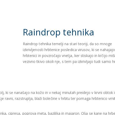
Raindrop tehnika
Raindrop tehnika temelji na stari teoriji, da so mnoge
izkrivljenosti hrbtenice posledica virusov, ki se nahajaj
hrbtenici in povzročajo vnetja, ker stiskajo in krčijo miš
vezivno tkivo okoli nje, s tem pa izkrivljajo tudi samo h
j, ki se nanašajo na kožo in v nekaj minutah preidejo v krvni obtok 
je ravni, razstruplja, blaži bolečine v hrbtu ter pomaga hrbtenico vrnit
enka, cipresa, poprova meta, bazilika in majaron. Olja se kane na hrbe