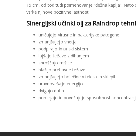
15 cm, od tod tudi poimenovanje “dežna kaplja”. Nato se
vsrka njihove pozitivne lastnosti.
Sinergijski učinki olj za Raindrop tehn
uničujejo virusne in bakterijske patogene
zmanjšujejo vnetja
podpirajo imunski sistem
lajšajo težave z dihanjem
sproščajo mišice
blažijo prebavne težave
zmanjšujejo bolečine v telesu in sklepih
uravnovešajo energijo
dvigajo duha
pomirjajo in povečujejo sposobnost koncentraci