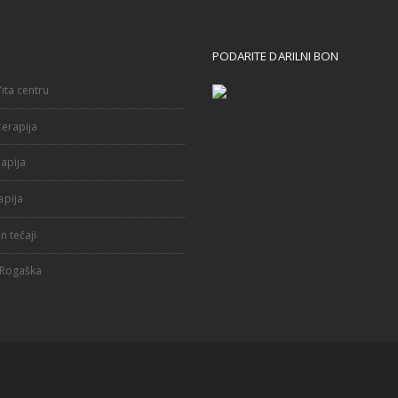
PODARITE DARILNI BON
ita centru
erapija
apija
apija
n tečaji
 Rogaška