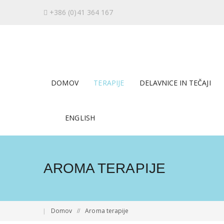
S
+386 (0)41 364 167
k
i
p
t
o
m
DOMOV
TERAPIJE
DELAVNICE IN TEČAJI
a
i
n
ENGLISH
c
o
n
t
AROMA TERAPIJE
e
n
t
Domov
Aroma terapije