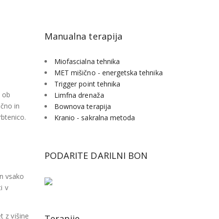
Manualna terapija
Miofascialna tehnika
MET mišično - energetska tehnika
Trigger point tehnika
o ob
Limfna drenaža
ično in
Bownova terapija
rbtenico.
Kranio - sakralna metoda
PODARITE DARILNI BON
in vsako
i v
t z višine
Terapije