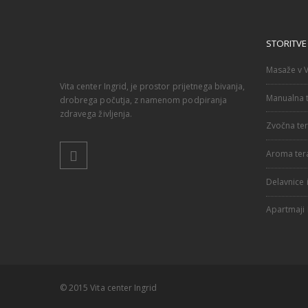
STORITVE
Masaže v V
Vita center Ingrid, je prostor prijetnega bivanja,
Manualna t
drobrega počutja, z namenom podpiranja
zdravega življenja.
Zvočna ter
Aroma ter
Delavnice i
Apartmaji
© 2015 Vita center Ingrid