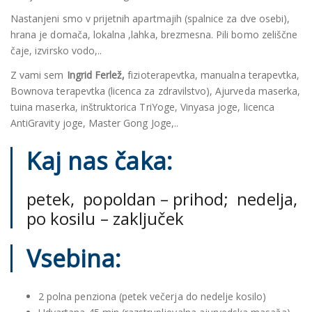
Nastanjeni smo v prijetnih apartmajih (spalnice za dve osebi),
hrana je domača, lokalna ,lahka, brezmesna. Pili bomo zeliščne
čaje, izvirsko vodo,..
Z vami sem
Ingrid Ferlež,
fizioterapevtka, manualna terapevtka,
Bownova terapevtka (licenca za zdravilstvo), Ajurveda maserka,
tuina maserka, inštruktorica TriYoge, Vinyasa joge, licenca
AntiGravity joge, Master Gong Joge,..
Kaj nas čaka:
petek, popoldan – prihod; nedelja,
po kosilu – zaključek
Vsebina:
2 polna penziona (petek večerja do nedelje kosilo)