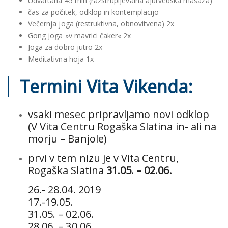
Udvartana 45 min (razstrupljevalna ajurvedska masaža)
čas za počitek, odklop in kontemplacijo
Večernja joga (restruktivna, obnovitvena) 2x
Gong joga »v mavrici čaker« 2x
Joga za dobro jutro 2x
Meditativna hoja 1x
Termini Vita Vikenda:
vsaki mesec pripravljamo novi odklop
(V Vita Centru Rogaška Slatina in- ali na
morju – Banjole)
prvi v tem nizu je v Vita Centru,
Rogaška Slatina
31.05. – 02.06.
26.- 28.04. 2019
17.-19.05.
31.05. – 02.06.
28.06. – 30.06