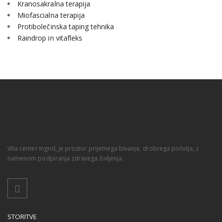
Kranosakralna terapija
Miofascialna terapija
Protibolečinska taping tehnika
Raindrop in vitafleks
Vita center Ingrid, je prostor prijetnega bivanja, drobrega počutja, z
namenom podpiranja zdravega življenja.
STORITVE